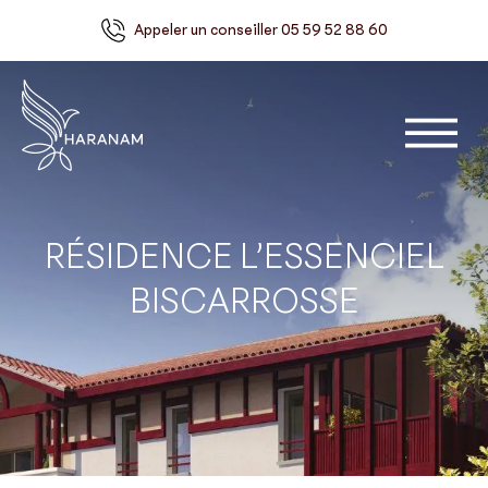
Aller au contenu
Aller à la navigation
Appeler un conseiller 05 59 52 88 60
Haranam - Être chez soi, être soi.
Men
RÉSIDENCE L’ESSENCIEL
BISCARROSSE
APPARTEMENTS NEUFS (BISCARROS