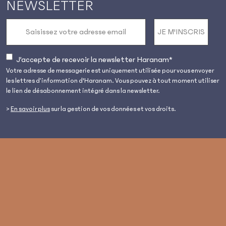
NEWSLETTER
E-
mail
RGPD
J’accepte de recevoir la newsletter Haranam
*
*
Votre adresse de messagerie est uniquement utilisée pour vous envoyer
les lettres d’information d'Haranam. Vous pouvez à tout moment utiliser
le lien de désabonnement intégré dans la newsletter.
>
En savoir plus
sur la gestion de vos données et vos droits.