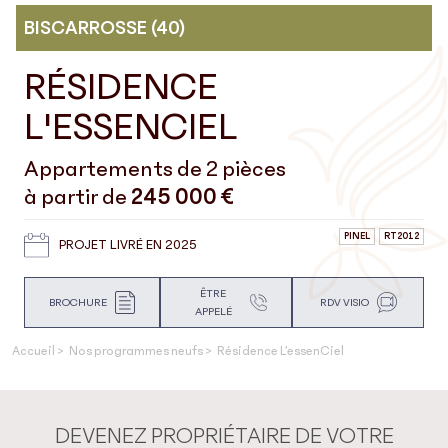
BISCARROSSE
(40)
RÉSIDENCE
L'ESSENCIEL
Appartements de 2 pièces
à partir de
245 000 €
PINEL
RT2012
PROJET LIVRÉ EN 2025
ÊTRE
BROCHURE
RDV VISIO
APPELÉ
Accueil
Nos programmes neufs
Résidence L’essenCiel
DEVENEZ PROPRIÉTAIRE DE VOTRE