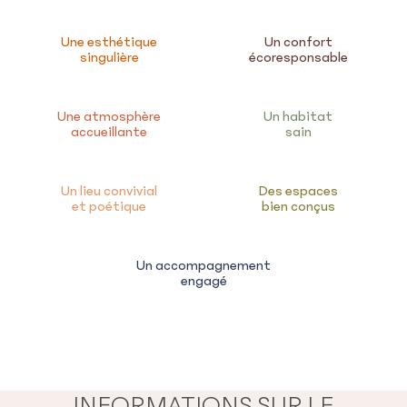
Une esthétique
Un confort
singulière
écoresponsable
Une atmosphère
Un habitat
accueillante
sain
Un lieu convivial
Des espaces
et poétique
bien conçus
Un accompagnement
engagé
INFORMATIONS SUR LE